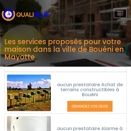
Togg
navi
Les services proposés pour votre
maison dans la ville de Bouéni en
Mayotte
aucun prestataire Achat de
terrains constructibles à
Bouéni
DEMANDEZ VOS DEVIS
aucun prestataire Alarme à