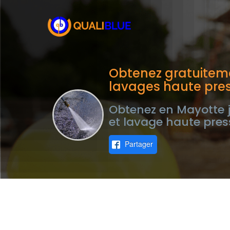
Obtenez gratuiteme
lavages haute pre
Obtenez en Mayotte j
et lavage haute pres
Partager