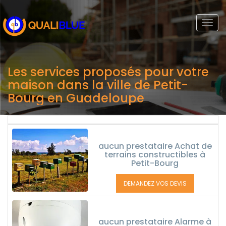
Togg
navi
Les services proposés pour votre
maison dans la ville de Petit-
Bourg en Guadeloupe
aucun prestataire Achat de
terrains constructibles à
Petit-Bourg
DEMANDEZ VOS DEVIS
aucun prestataire Alarme à