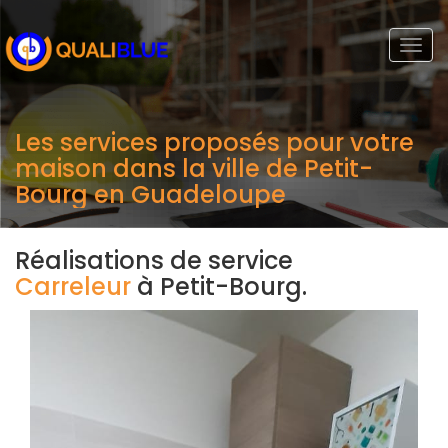
Togg
navi
Les services proposés pour votre
maison dans la ville de Petit-
Bourg en Guadeloupe
Réalisations de service
Carreleur
à Petit-Bourg.