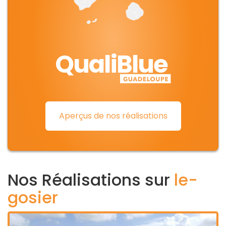
QualiBlue
Aperçus de nos réalisations
Nos Réalisations sur
le-
gosier