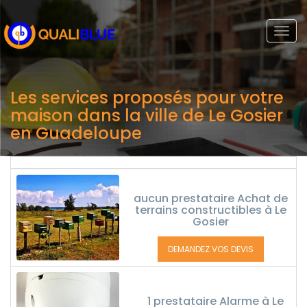
Togg
navi
Les services proposés pour votre
maison dans la ville de Le Gosier
en Guadeloupe
aucun prestataire Achat de
terrains constructibles à Le
Gosier
DEMANDEZ VOS DEVIS
1 prestataire Alarme à Le