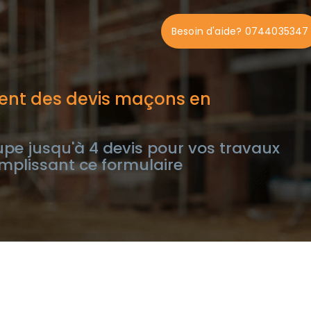
Besoin d'aide? 0744035347
ent des devis maçons en
pe jusqu'à 4 devis pour vos travaux
mplissant ce formulaire