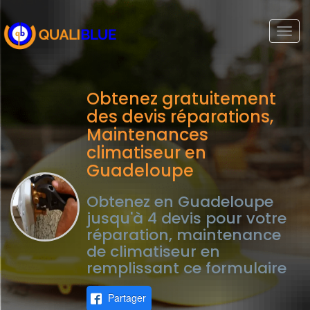
Togg
navi
Obtenez gratuitement
des devis réparations,
Maintenances
climatiseur en
Guadeloupe
Obtenez en Guadeloupe
jusqu'à 4 devis pour votre
réparation, maintenance
de climatiseur en
remplissant ce formulaire
Partager