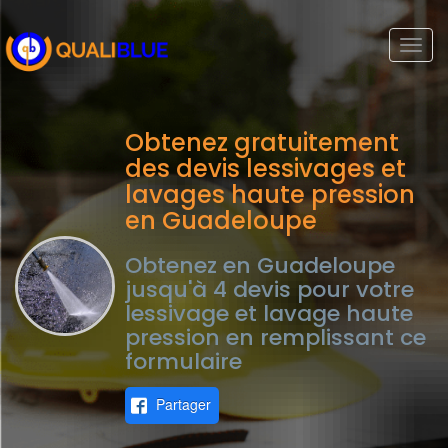
Togg
navi
Obtenez gratuitement
des devis lessivages et
lavages haute pression
en Guadeloupe
Obtenez en Guadeloupe
jusqu'à 4 devis pour votre
lessivage et lavage haute
pression en remplissant ce
formulaire
Partager