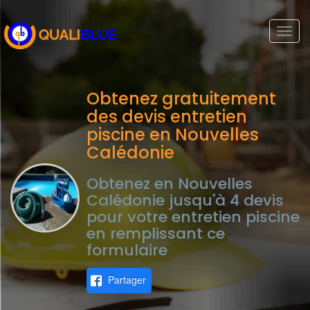
Togg
navi
Obtenez gratuitement
des devis entretien
piscine en Nouvelles
Calédonie
Obtenez en Nouvelles
Calédonie jusqu'à 4 devis
pour votre entretien piscine
en remplissant ce
formulaire
Partager