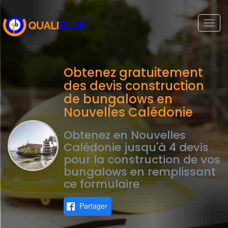
Togg
navi
Obtenez gratuitement
des devis construction
de bungalows en
Nouvelles Calédonie
Obtenez en Nouvelles
Calédonie jusqu'à 4 devis
pour la construction de vos
bungalows en remplissant
ce formulaire
Partager