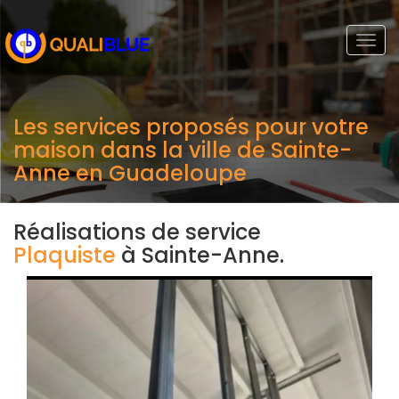
Togg
navi
Les services proposés pour votre
maison dans la ville de Sainte-
Anne en Guadeloupe
Réalisations de service
Plaquiste
à Sainte-Anne.