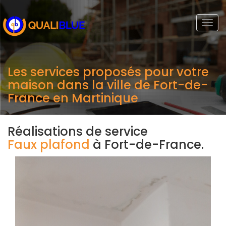
Togg
navi
Les services proposés pour votre
maison dans la ville de Fort-de-
France en Martinique
Réalisations de service
Faux plafond
à Fort-de-France.