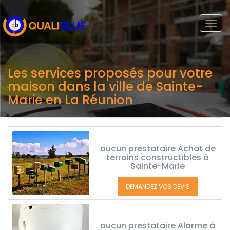
Togg
navi
Les services proposés pour votre
maison dans la ville de Sainte-
Marie en La Réunion
aucun prestataire Achat de
terrains constructibles à
Sainte-Marie
DEMANDEZ VOS DEVIS
aucun prestataire Alarme à