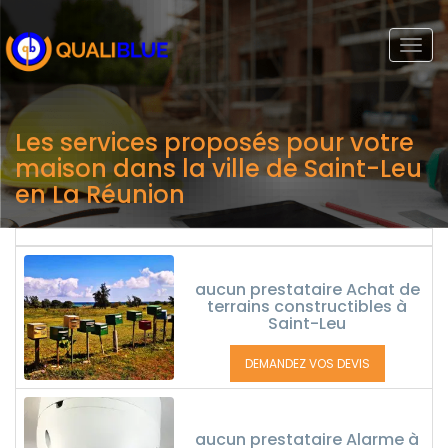
Togg
navi
Les services proposés pour votre
maison dans la ville de Saint-Leu
en La Réunion
aucun prestataire Achat de
terrains constructibles à
Saint-Leu
DEMANDEZ VOS DEVIS
aucun prestataire Alarme à