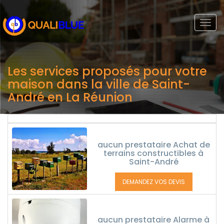
Togg
navi
Les services proposés pour votre
maison dans la ville de Saint-
André en La Réunion
aucun prestataire Achat de
terrains constructibles à
Saint-André
DEMANDEZ VOS DEVIS
aucun prestataire Alarme à