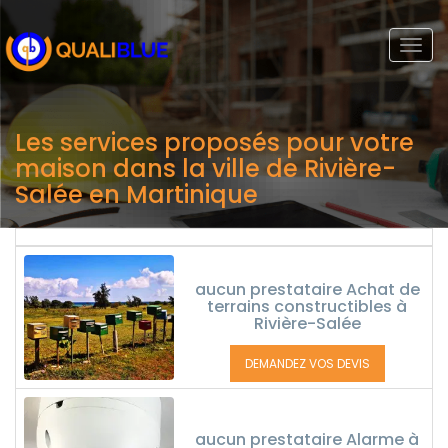
Togg
navi
Les services proposés pour votre
maison dans la ville de Rivière-
Salée en Martinique
aucun prestataire Achat de
terrains constructibles à
Rivière-Salée
DEMANDEZ VOS DEVIS
aucun prestataire Alarme à