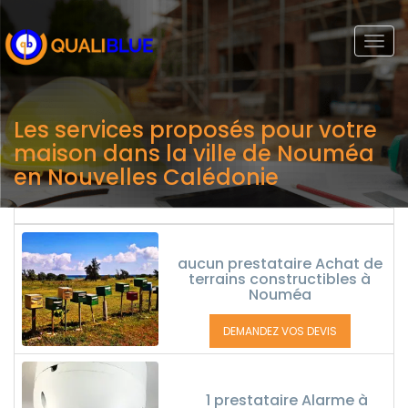
Togg
navi
Les services proposés pour votre
maison dans la ville de Nouméa
en Nouvelles Calédonie
aucun prestataire Achat de
terrains constructibles à
Nouméa
DEMANDEZ VOS DEVIS
1 prestataire Alarme à