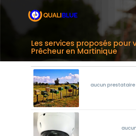
Les services proposés pour v
Prêcheur en Martinique
aucun prestataire 
aucun