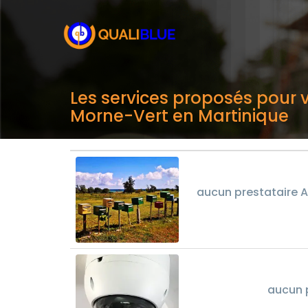
Les services proposés pour v
Morne-Vert en Martinique
aucun prestataire A
aucun 