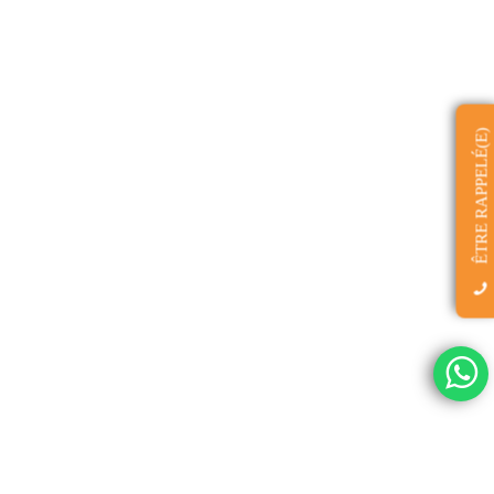
ÊTRE RAPPELÉ(E)