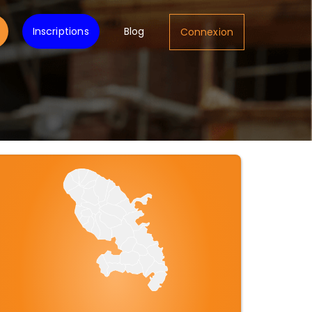
Inscriptions
Blog
Connexion