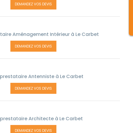
DEMANDEZ VOS DEVIS
taire Aménagement Intérieur à Le Carbet
DEMANDEZ VOS DEVIS
prestataire Antenniste à Le Carbet
DEMANDEZ VOS DEVIS
prestataire Architecte à Le Carbet
DEMANDEZ VOS DEVIS