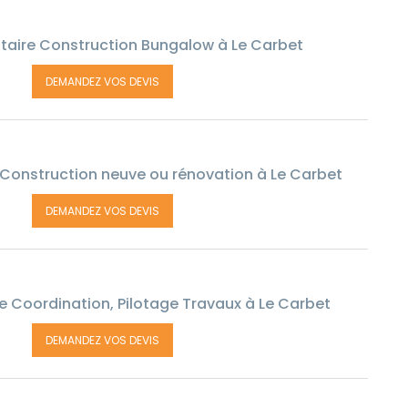
taire Construction Bungalow à Le Carbet
DEMANDEZ VOS DEVIS
 Construction neuve ou rénovation à Le Carbet
DEMANDEZ VOS DEVIS
e Coordination, Pilotage Travaux à Le Carbet
DEMANDEZ VOS DEVIS