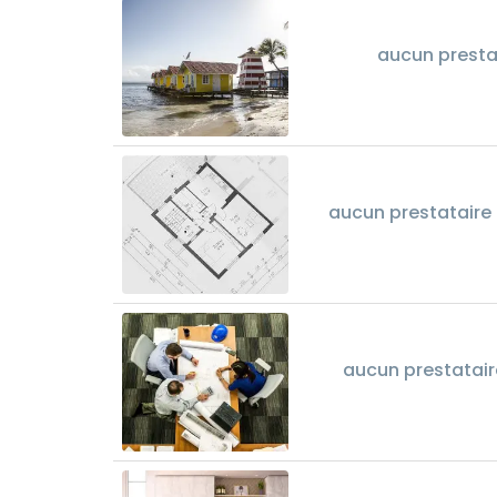
aucun presta
aucun prestataire
aucun prestatair