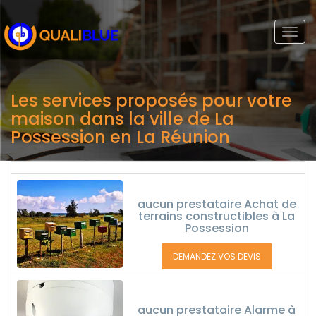
Togg
navi
Les services proposés pour votre
maison dans la ville de La
Possession en La Réunion
aucun prestataire Achat de
terrains constructibles à La
Possession
DEMANDEZ VOS DEVIS
aucun prestataire Alarme à