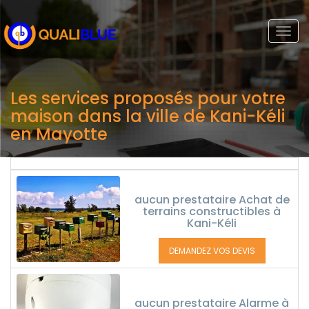
Togg
navi
Les services proposés pour votre
maison dans la ville de Kani-Kéli
en Mayotte
aucun prestataire Achat de
terrains constructibles à
Kani-Kéli
DEMANDEZ VOS DEVIS
aucun prestataire Alarme à