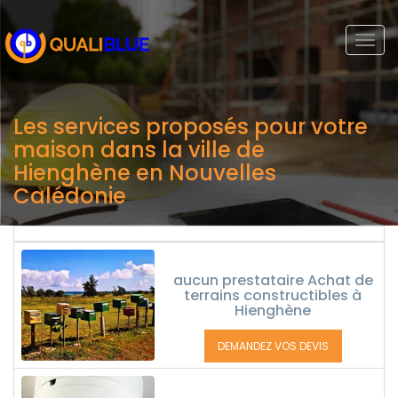
Togg
navi
Les services proposés pour votre
maison dans la ville de
Hienghène en Nouvelles
Calédonie
aucun prestataire Achat de
terrains constructibles à
Hienghène
DEMANDEZ VOS DEVIS