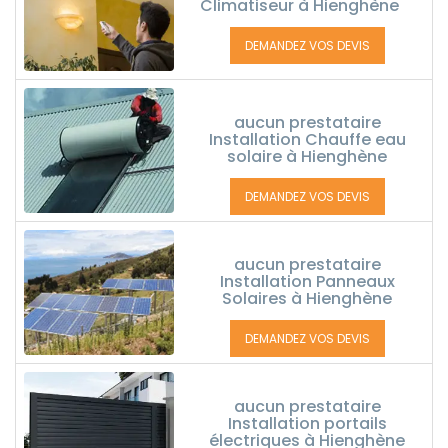
Climatiseur à Hienghène
DEMANDEZ VOS DEVIS
aucun prestataire
Installation Chauffe eau
solaire à Hienghène
DEMANDEZ VOS DEVIS
aucun prestataire
Installation Panneaux
Solaires à Hienghène
DEMANDEZ VOS DEVIS
aucun prestataire
Installation portails
électriques à Hienghène