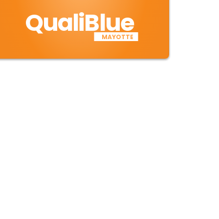
QualiBlue
MAYOTTE