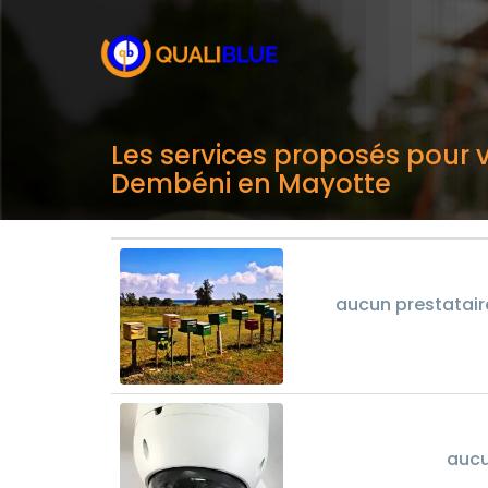
Les services proposés pour v
Dembéni en Mayotte
aucun prestatair
aucu