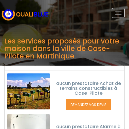
Togg
navi
Les services proposés pour votre
maison dans la ville de Case-
Pilote en Martinique
aucun prestataire Achat de
terrains constructibles à
Case-Pilote
DEMANDEZ VOS DEVIS
aucun prestataire Alarme à