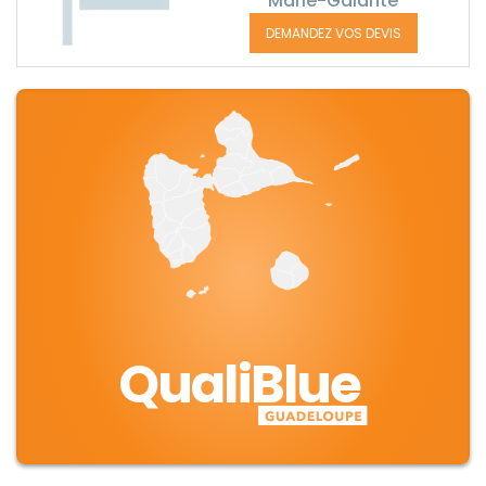
Marie-Galante
DEMANDEZ VOS DEVIS
QualiBlue