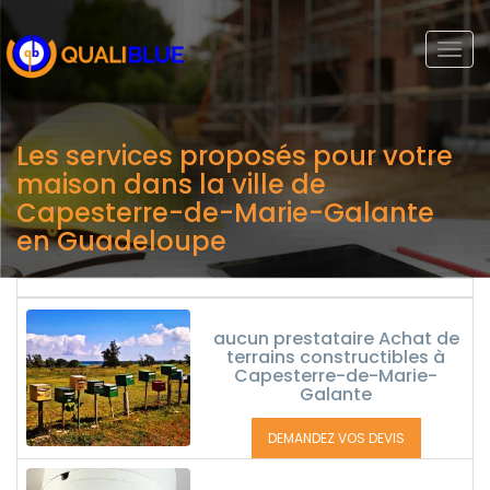
Togg
navi
Les services proposés pour votre
maison dans la ville de
Capesterre-de-Marie-Galante
en Guadeloupe
aucun prestataire Achat de
terrains constructibles à
Capesterre-de-Marie-
Galante
DEMANDEZ VOS DEVIS