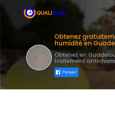
Obtenez gratuiteme
humidité en Guad
Obtenez en Guadeloup
traitement anti-humi
Partager