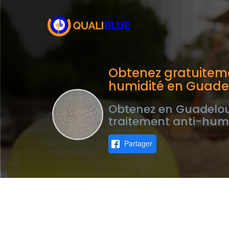
Obtenez gratuiteme
humidité en Guad
Obtenez en Guadeloup
traitement anti-humi
Partager