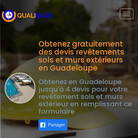
Togg
navi
Obtenez gratuitement
des devis revêtements
sols et murs extérieurs
en Guadeloupe
Obtenez en Guadeloupe
jusqu'à 4 devis pour votre
revêtement sols et murs
extérieur en remplissant ce
formulaire
Partager