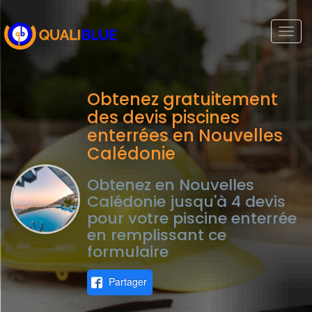
Togg
navi
Obtenez gratuitement
des devis piscines
enterrées en Nouvelles
Calédonie
Obtenez en Nouvelles
Calédonie jusqu'à 4 devis
pour votre piscine enterrée
en remplissant ce
formulaire
Partager