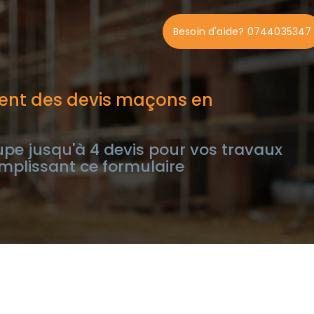
Besoin d'aide? 0744035347
ent des devis maçons en
pe jusqu'à 4 devis pour vos travaux
mplissant ce formulaire