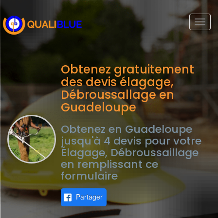
Togg
navi
Obtenez gratuitement
des devis élagage,
Débroussallage en
Guadeloupe
Obtenez en Guadeloupe
jusqu'à 4 devis pour votre
Élagage, Débroussaillage
en remplissant ce
formulaire
Partager