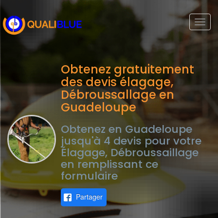
Togg
navi
Obtenez gratuitement
des devis élagage,
Débroussallage en
Guadeloupe
Obtenez en Guadeloupe
jusqu'à 4 devis pour votre
Élagage, Débroussaillage
en remplissant ce
formulaire
Partager