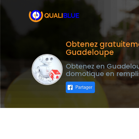
Obtenez gratuitem
Guadeloupe
Obtenez en Guadeloup
domotique en rempli
Partager