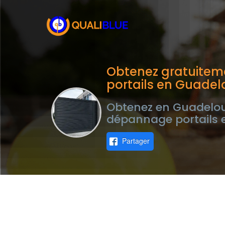
Obtenez gratuitem
portails en Guade
Obtenez en Guadeloup
dépannage portails e
Partager