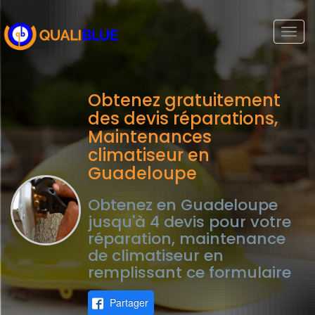
Togg
navi
Obtenez gratuitement
des devis réparations,
Maintenances
climatiseur en
Guadeloupe
Obtenez en Guadeloupe
jusqu'à 4 devis pour votre
réparation, maintenance
de climatiseur en
remplissant ce formulaire
Partager