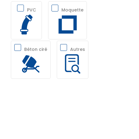
PVC
Moquette
Béton ciré
Autres