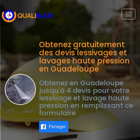
Togg
navi
Obtenez gratuitement
des devis lessivages et
lavages haute pression
en Guadeloupe
Obtenez en Guadeloupe
jusqu'à 4 devis pour votre
lessivage et lavage haute
pression en remplissant ce
formulaire
Partager