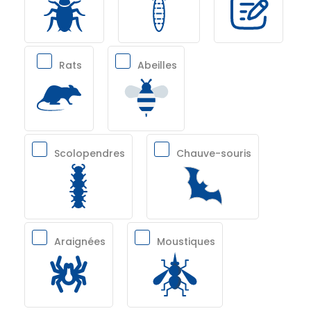
Rats
Abeilles
Scolopendres
Chauve-souris
Araignées
Moustiques