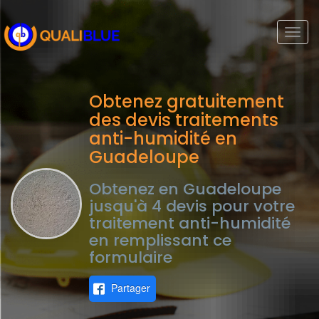
Togg
navi
Obtenez gratuitement
des devis traitements
anti-humidité en
Guadeloupe
Obtenez en Guadeloupe
jusqu'à 4 devis pour votre
traitement anti-humidité
en remplissant ce
formulaire
Partager