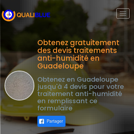
Togg
navi
Obtenez gratuitement
des devis traitements
anti-humidité en
Guadeloupe
Obtenez en Guadeloupe
jusqu'à 4 devis pour votre
traitement anti-humidité
en remplissant ce
formulaire
Partager