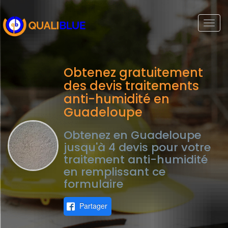
Togg
navi
Obtenez gratuitement
des devis traitements
anti-humidité en
Guadeloupe
Obtenez en Guadeloupe
jusqu'à 4 devis pour votre
traitement anti-humidité
en remplissant ce
formulaire
Partager