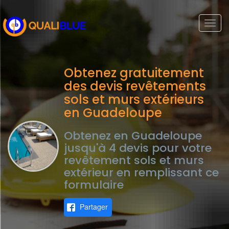
Togg
navi
Obtenez gratuitement
des devis revêtements
sols et murs extérieurs
en Guadeloupe
Obtenez en Guadeloupe
jusqu'à 4 devis pour votre
revêtement sols et murs
extérieur en remplissant ce
formulaire
Partager