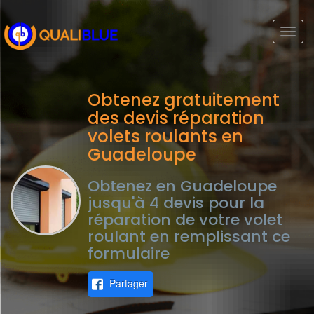
Togg
navi
Obtenez gratuitement
des devis réparation
volets roulants en
Guadeloupe
Obtenez en Guadeloupe
jusqu'à 4 devis pour la
réparation de votre volet
roulant en remplissant ce
formulaire
Partager