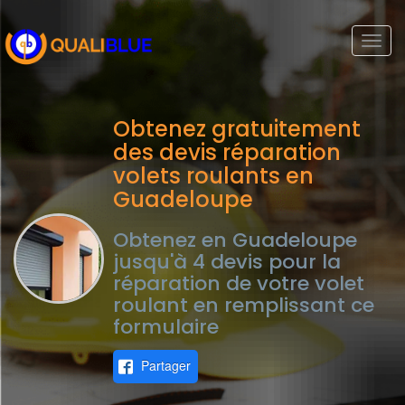
Togg
navi
Obtenez gratuitement
des devis réparation
volets roulants en
Guadeloupe
Obtenez en Guadeloupe
jusqu'à 4 devis pour la
réparation de votre volet
roulant en remplissant ce
formulaire
Partager