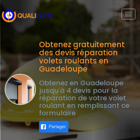
Togg
navi
Obtenez gratuitement
des devis réparation
volets roulants en
Guadeloupe
Obtenez en Guadeloupe
jusqu'à 4 devis pour la
réparation de votre volet
roulant en remplissant ce
formulaire
Partager