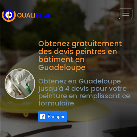
Togg
navi
Obtenez gratuitement
des devis peintres en
bâtiment en
Guadeloupe
Obtenez en Guadeloupe
jusqu'à 4 devis pour votre
peinture en remplissant ce
formulaire
Partager