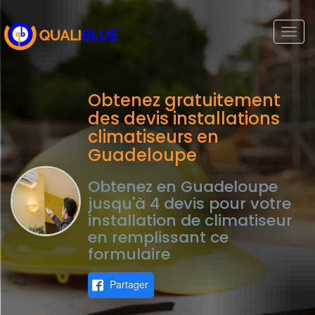
Togg
navi
Obtenez gratuitement
des devis installations
climatiseurs en
Guadeloupe
Obtenez en Guadeloupe
jusqu'à 4 devis pour votre
installation de climatiseur
en remplissant ce
formulaire
Partager