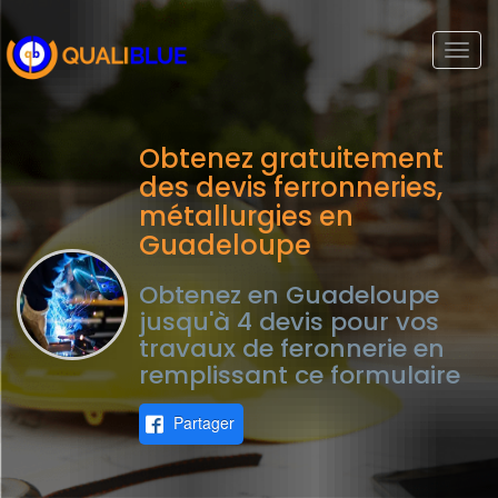
Togg
navi
Obtenez gratuitement
des devis ferronneries,
métallurgies en
Guadeloupe
Obtenez en Guadeloupe
jusqu'à 4 devis pour vos
travaux de feronnerie en
remplissant ce formulaire
Partager