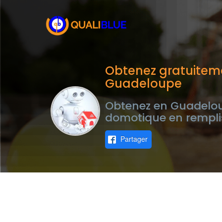
Obtenez gratuitem
Guadeloupe
Obtenez en Guadeloup
domotique en rempli
Partager